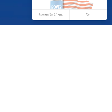
ไม่แสดงอีก 24 ชม.
ปิด
วิสัยทัศน์ของเรา
วิสัยทัศน์ของเราคือ การเป็นผู้นำในการสร้างสรรค์โลก
แห่งสุขภาวะที่ดี ที่ทุกคนสามารถเข้าถึงได้อย่างเท่าเทียม
ไม่ว่าจะเป็นใครก็ตาม เราต้องการให้คนไทยเข้าถึงสิ่งดีๆ
และได้มาตราฐานเพื่อให้ เราทุกคนนั้นมีชีวิตที่สมดุลในทุก
ด้าน ทั้งสุขภาพกาย ใจ อารมณ์ สังคม และจิตวิญญาณ
ไม่ใช่แค่การไม่มีโรคภัยไข้เจ็บ แต่รวมถึงการมีความสุข
ความพึงพอใจในชีวิต และความสัมพันธ์ที่ดีกับผู้อื่น